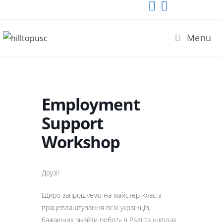
Menu
Employment
Support
Workshop
Друзі!
Щиро запрошуємо на майстер-клас з
працевлаштування всіх українців,
бажаючих знайти роботу в Раді та школах